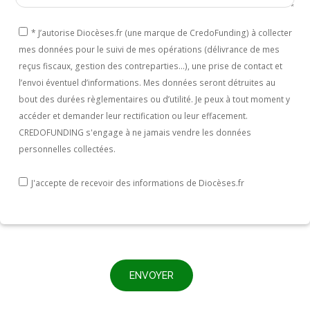
*
J’autorise Diocèses.fr (une marque de CredoFunding) à collecter
If
mes données pour le suivi de mes opérations (délivrance de mes
you
reçus fiscaux, gestion des contreparties...), une prise de contact et
are
l’envoi éventuel d’informations. Mes données seront détruites au
a
bout des durées règlementaires ou d’utilité. Je peux à tout moment y
human,
accéder et demander leur rectification ou leur effacement.
ignore
CREDOFUNDING s'engage à ne jamais vendre les données
personnelles collectées.
this
field
J'accepte de recevoir des informations de Diocèses.fr