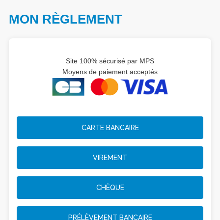
MON RÈGLEMENT
If
you
are
a
Site 100% sécurisé par MPS
Moyens de paiement acceptés
human,
ignore
this
field